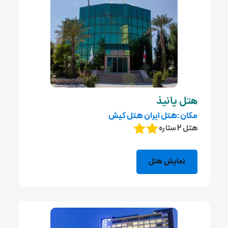
هتل پانیذ
مکان :هتل ایران هتل کیش
هتل 2 ستاره
نمایش هتل