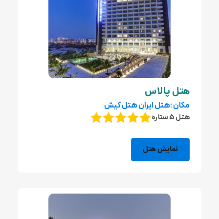
هتل پالاس
مکان :هتل ایران هتل کیش
هتل 5 ستاره
نمایش هتل