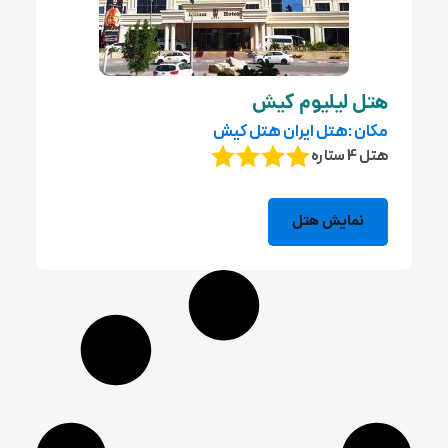
هتل لیلیوم کیش
مکان :هتل ایران هتل کیش
هتل 4 ستاره
نمایش هتل