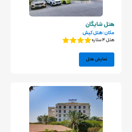
هتل شایگان
مکان :هتل کیش
هتل 4 ستاره
نمایش هتل