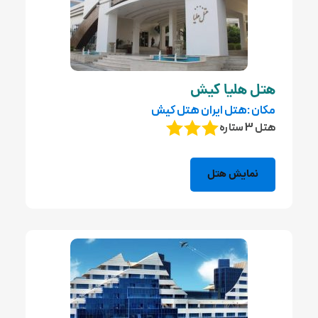
هتل هلیا کیش
مکان :هتل ایران هتل کیش
هتل 3 ستاره
نمایش هتل