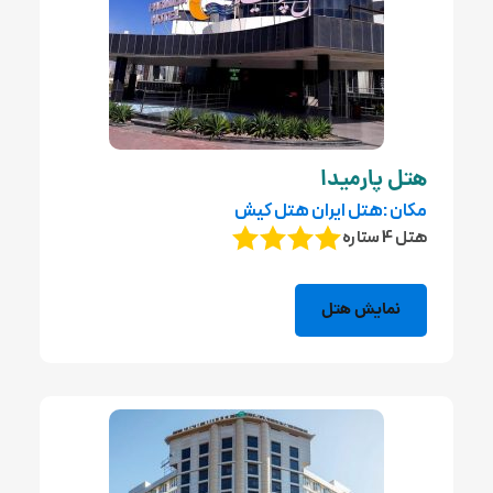
هتل پارمیدا
مکان :هتل ایران هتل کیش
هتل 4 ستاره
نمایش هتل