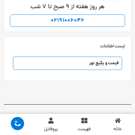
هر روز هفته از 9 صبح تا 7 شب
02191006046
لیست اطلاعات
قیمت و پکیج تور
خانه
فهرست
پروفایل