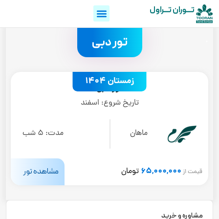
تـــوران تـــراول
.
تور دبی
زمستان 1404
تور دبی
تاریخ شروع:
اسفند
ماهان
مدت:
5 شب
65,000,000
مشاهده تور
تومان
قیمت از
مشاوره و خرید