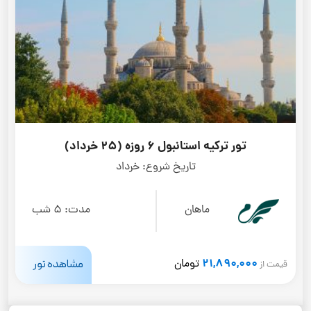
تور ترکیه استانبول 6 روزه (25 خرداد)
تاریخ شروع:
خرداد
ماهان
مدت:
5 شب
21,890,000
مشاهده تور
تومان
قیمت از