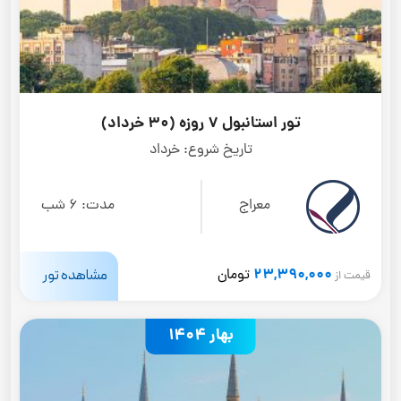
تور استانبول 7 روزه (30 خرداد)
تاریخ شروع:
خرداد
معراج
مدت:
6 شب
23,390,000
مشاهده تور
تومان
قیمت از
بهار 1404