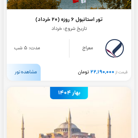
تور استانبول 6 روزه (20 خرداد)
تاریخ شروع:
خرداد
معراج
مدت:
5 شب
22,190,000
مشاهده تور
تومان
قیمت از
بهار 1404