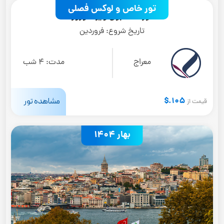
تور خاص و لوکس فصلی
تور استانبول ویژه نوروز
تاریخ شروع:
فروردین
معراج
مدت:
4 شب
105.$
مشاهده تور
قیمت از
بهار 1404