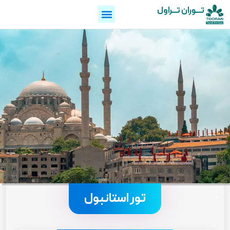
تـــوران تـــراول
.
تور استانبول