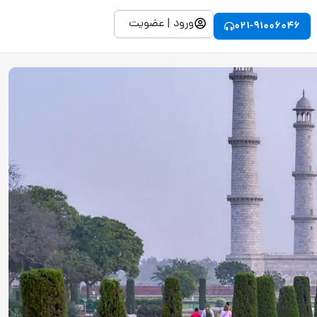
ورود | عضویت
021-91006046