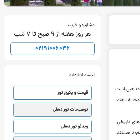
مشاوره و خرید
هر روز هفته از 9 صبح تا 7 شب
02191006046
لیست اطلاعات
و مذهبی است
قیمت و پکیج تور
 مختلف هند،
توضیحات تور دهلی
های تاریخی،
ویدئو تور دهلی
خود هستند.