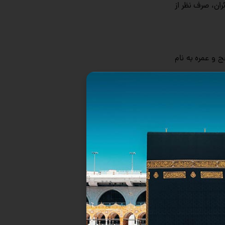
ران، صرف نظر از
 و عمره به نام
هاجر در جستجوی
ر یافته و بشارت
می که رسول خدا
جا خرما خشک مى‌
کردند. رسول خدا صلى الله علیه وآله آن را به مبلغ ده دینار از ولی دو طفل خریدند و مسجد را در آن ساختند. مساحت زمین در آن روز حدود ۲۰۷۱ متر مربع بوده
شرکت داشت. سقف