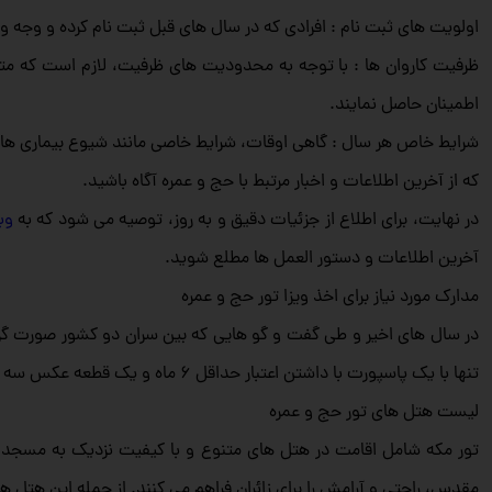
اولویت‌ های ثبت‌ نام : افرادی که در سال‌ های قبل ثبت‌ نام کرده و وجه واری
ظرفیت کاروان‌ ها : با توجه به محدودیت‌ های ظرفیت، لازم است که متقاض
اطمینان حاصل نمایند.
شرایط خاص هر سال : گاهی اوقات، شرایط خاصی مانند شیوع بیماری‌ ها یا
که از آخرین اطلاعات و اخبار مرتبط با حج و عمره آگاه باشید.
در نهایت، برای اطلاع از جزئیات دقیق و به‌ روز، توصیه می‌ شود که به
وب
آخرین اطلاعات و دستور العمل‌ ها مطلع شوید.
مدارک مورد نیاز برای اخذ ویزا تور حج و عمره
در سال های اخیر و طی گفت و گو هایی که بین سران دو کشور صورت گرفته،
تنها با یک پاسپورت با داشتن اعتبار حداقل 6 ماه و یک قطعه عکس سه در چهار اقدام به ثبت نام برای تور حج و عمره کنند.
لیست هتل های تور حج و عمره
تور مکه شامل اقامت در هتل‌ های متنوع و با کیفیت نزدیک به مسجد الح
مقدس، راحتی و آرامش را برای زائران فراهم می‌ کنند. از جمله این هتل ها 