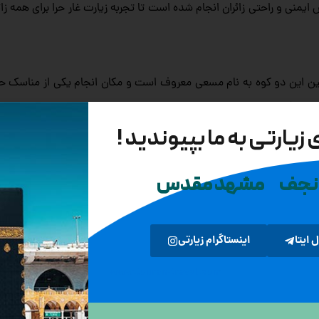
منی و راحتی زائران انجام شده است تا تجربه زیارت غار حرا برای همه زائ
بین این دو کوه به نام مسعی معروف است و مکان انجام یکی از مناسک حج
فت و برگشت طی شود. طبق نقل‌ های تاریخی، صفا و مروه جایی است که 
زیارتی به ما بپیوندید !
 علنی پیامبر اسلام (ص) بوده و در روز فتح مکه، پیامبر بر فراز آن حضو
 قرآن اشاره شده‌ اند.
 نجف
مشهد مقدس
ست، پس از مسجد الحرام، مشهور ترین مسجد در تاریخ اسلام است. هنگا
جایی که شتر وی آنجا خوابید. زمین مسجد النبى از آنِ دو یتیم بود و در آن
ل ایتا
اینستاگرام زیارتی
www.touran-travel.com
ا بردند. در ساختن بنای این مسجد، شخص پیامبر صلى الله علیه وآله 