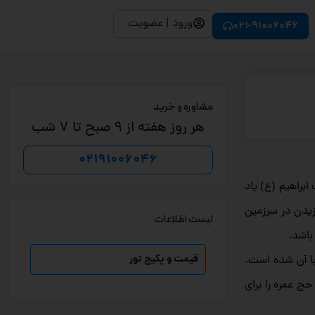
ورود | عضویت
021-91006046
مشاوره و خرید
هر روز هفته از 9 صبح تا 7 شب
02191006046
براهیم (ع) یاد
زیدن در سرزمین
لیست اطلاعات
باشد.
قیمت و پکیج تور
با آن شده است.
حج عمره را برای