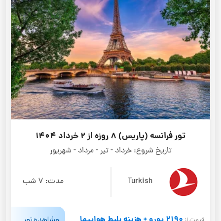
تور فرانسه (پاریس) 8 روزه از 2 خرداد 1404
تاریخ شروع:
خرداد - تیر - مرداد - شهریور
Turkish
مدت:
7 شب
2190 یورو + هزینه بلیط هواپیما
مشاهده تور
قیمت از