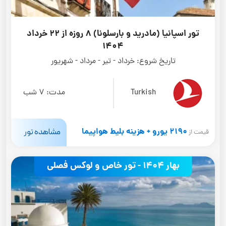
تور اسپانیا (مادرید و بارسلونا) 8 روزه از 22 خرداد
1404
تاریخ شروع:
خرداد - تیر - مرداد - شهریور
Turkish
مدت:
7 شب
2190 یورو + هزینه بلیط هواپیما
مشاهده تور
قیمت از
بهار 1404 - تور خاص و لوکس فصلی