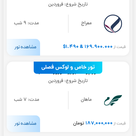
تاریخ شروع:
فروردین
معراج
مدت:
9 شب
169.900.000 & 1.490$
مشاهده تور
قیمت از
تور خاص و لوکس فصلی
تور پوکت (ویژه نوروز1405)
تاریخ شروع:
فروردین
ماهان
مدت:
7 شب
187,000,000
مشاهده تور
تومان
قیمت از