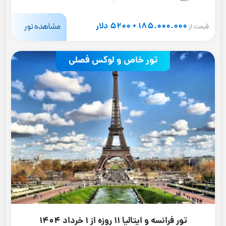
185.000.000 + 5200 دلار
مشاهده تور
قیمت از
تور خاص و لوکس فصلی
تور فرانسه و ایتالیا 11 روزه از 1 خرداد 1404