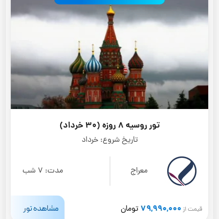
تور روسیه 8 روزه (30 خرداد)
تاریخ شروع:
خرداد
معراج
مدت:
7 شب
79,990,000
مشاهده تور
تومان
قیمت از