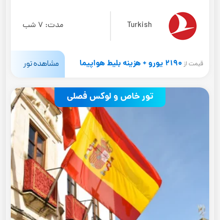
Turkish
مدت:
7 شب
2190 یورو + هزینه بلیط هواپیما
مشاهده تور
قیمت از
تور خاص و لوکس فصلی