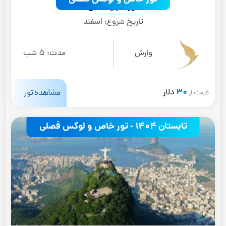
تور تاجیکستان
تاریخ شروع:
اسفند
وارش
مدت:
5 شب
30
مشاهده تور
دلار
قیمت از
تابستان 1404 - تور خاص و لوکس فصلی