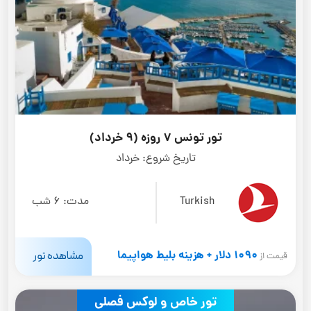
تور تونس 7 روزه (9 خرداد)
تاریخ شروع:
خرداد
Turkish
مدت:
6 شب
1090 دلار + هزینه بلیط هواپیما
مشاهده تور
قیمت از
تور خاص و لوکس فصلی