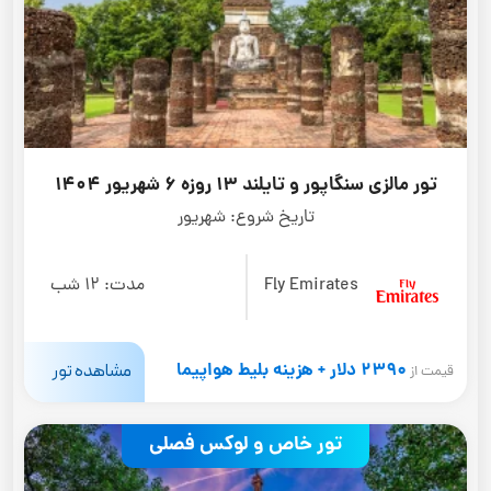
تور مالزی سنگاپور و تایلند 13 روزه 6 شهریور 1404
تاریخ شروع:
شهریور
Fly Emirates
مدت:
12 شب
2390 دلار + هزینه بلیط هواپیما
مشاهده تور
قیمت از
تور خاص و لوکس فصلی