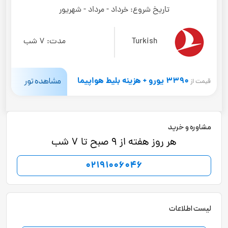
تاریخ شروع:
خرداد - مرداد - شهریور
Turkish
مدت:
7 شب
3390 یورو + هزینه بلیط هواپیما
مشاهده تور
قیمت از
مشاوره و خرید
هر روز هفته از 9 صبح تا 7 شب
02191006046
لیست اطلاعات