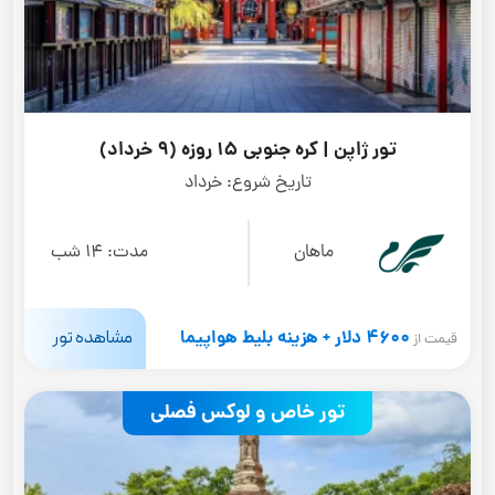
تور ژاپن | کره جنوبی 15 روزه (9 خرداد)
تاریخ شروع:
خرداد
ماهان
مدت:
14 شب
4600 دلار + هزینه بلیط هواپیما
مشاهده تور
قیمت از
تور خاص و لوکس فصلی