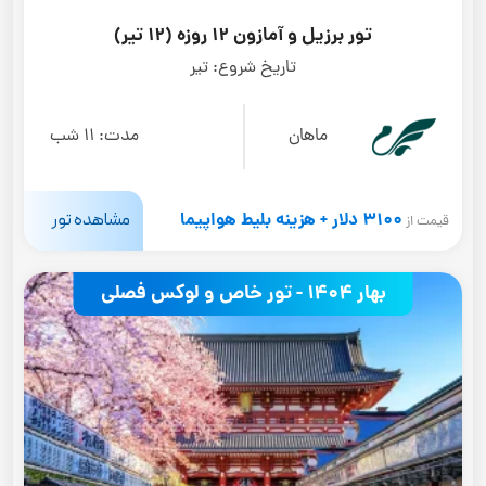
تور برزیل و آمازون 12 روزه (12 تیر)
تاریخ شروع:
تیر
ماهان
مدت:
11 شب
3100 دلار + هزینه بلیط هواپیما
مشاهده تور
قیمت از
بهار 1404 - تور خاص و لوکس فصلی