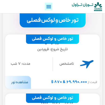
تـــوران تـــراول
.
تور خاص و لوکس فصلی
تور خاص و لوکس فصلی
تور تونس
تاریخ شروع:
فروردین
نامشخص
مدت:
7 شب
69.990.000 & 870 $
مشاهده تور
قیمت از
تور خاص و لوکس فصلی
تور ویتنام ویژه نوروز 1405