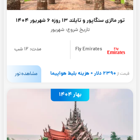
تور مالزی سنگاپور و تایلند 13 روزه 6 شهریور 1404
تاریخ شروع:
شهریور
Fly Emirates
مدت:
12 شب
2390 دلار + هزینه بلیط هواپیما
مشاهده تور
قیمت از
بهار 1404