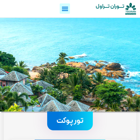
تـــوران تـــراول
.
تور پوکت