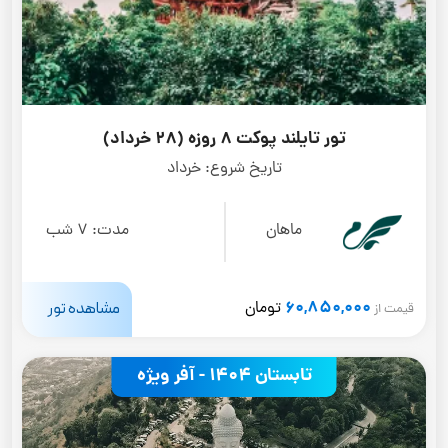
تور تایلند پوکت 8 روزه (28 خرداد)
تاریخ شروع:
خرداد
ماهان
مدت:
7 شب
60,850,000
مشاهده تور
تومان
قیمت از
تابستان 1404 - آفر ویژه