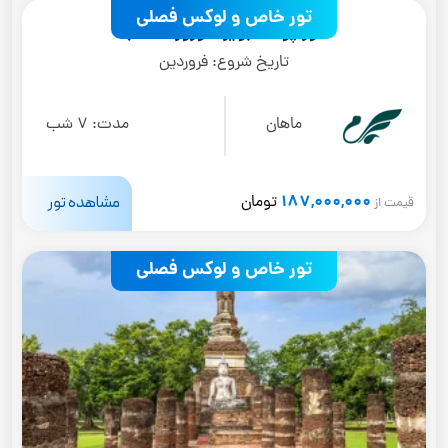
تور خاص و لوکس فصلی
تور پوکت (ویژه نوروز1405)
تاریخ شروع:
فروردین
ماهان
مدت:
7 شب
187,000,000
مشاهده تور
تومان
قیمت از
تور خاص و لوکس فصلی