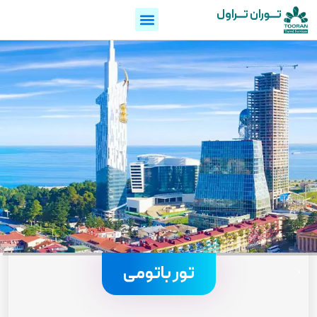
تـــوران تـــراول
.
تور باتومی