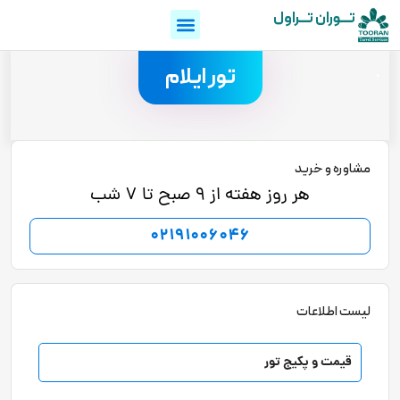
تـــوران تـــراول
.
تور ایلام
مشاوره و خرید
هر روز هفته از 9 صبح تا 7 شب
02191006046
لیست اطلاعات
قیمت و پکیج تور