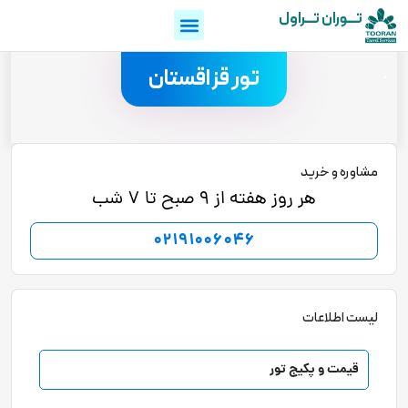
تـــوران تـــراول
.
تور قزاقستان
مشاوره و خرید
هر روز هفته از 9 صبح تا 7 شب
02191006046
لیست اطلاعات
قیمت و پکیج تور