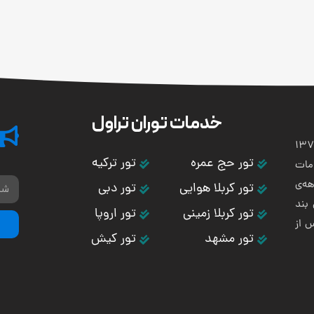
خدمات توران تراول
تی و هوایی توران باستان در سال 1373
تور حج عمره
تور ترکیه
مات
ه‌ی
تور کربلا هوایی
تور دبی
بند
تور کربلا زمینی
تور اروپا
س از
تور مشهد
تور کیش