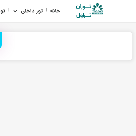
تـــوران
خانه
تور داخلی
تو
تـــراول