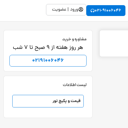
ورود | عضویت
021-91006046
مشاوره و خرید
هر روز هفته از 9 صبح تا 7 شب
02191006046
لیست اطلاعات
قیمت و پکیج تور