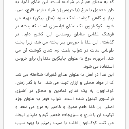
که به معنای «مرغ در شراب» است. این غذای لذیذ به
طور معمول با مرغ (یا خروس) و شراب قرمز، قارچ، سیر،
پیاز و گاهی گوشت نمک ‌سود (مثل بیکن) تهیه می‌
شود. کوک‌او‌ون یک غذای فرانسوی است که ریشه در
فرهنگ غذایی مناطق روستایی این کشور دارد. در
گذشته، این غذا با خروس پیر پخته می ‌شد، زیرا پخت
طولانی‌ مدت در شراب باعث نرم شدن گوشت آن می‌
شد. امروزه، مرغ به‌ عنوان جایگزین متداول برای خروس
استفاده می ‌شود.
این غذا در اصل به عنوان غذای فقیرانه شناخته می ‌شد
که از مواد محلی و ارزان تهیه می‌ شد. اما با گذر زمان،
کوک‌او‌ون به یک غذای نمادین و مجلل در آشپزی
فرانسوی تبدیل شده است. شراب قرمز به عنوان جزء
اصلی این غذا طعم عمیق و خاصی به مرغ می‌ دهد و
ترکیب آن با قارچ و سبزیجات طعمی گرم و دلپذیر ایجاد
می ‌کند. کوک‌او‌ون اغلب با سیب ‌زمینی یا پوره سیب