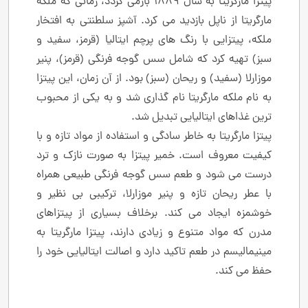
پیتزا مارگریتا به سال 1889 بازمی ‌گردد، زمانی که ملکه
مارگریتا از ناپل بازدید می ‌کرد. آشپز سلطنتی به افتخار
ملکه، پیتزایی با رنگ ‌های پرچم ایتالیا (قرمز، سفید و
سبز) تهیه کرد که شامل سس گوجه ‌فرنگی (قرمز)، پنیر
موزارلا (سفید) و ریحان (سبز) بود. از آن زمان، این پیتزا
به نام ملکه مارگریتا نام‌ گذاری شد و به یکی از محبوب‌
ترین غذاهای ایتالیایی تبدیل شد.
پیتزا مارگریتا به خاطر سادگی و استفاده از مواد تازه و با
کیفیت معروف است. خمیر پیتزا به صورت نازک و ترد
درست می ‌شود و طعم سس گوجه‌ فرنگی طبیعی همراه
با عطر ریحان تازه و پنیر موزارلا، ترکیبی بی ‌نظیر و
خوشمزه ایجاد می ‌کند. برخلاف بسیاری از پیتزاهای
مدرن که مواد متنوع و زیادی دارند، پیتزا مارگریتا به
مینیمالیسم در طعم تاکید دارد و اصالت ایتالیایی خود را
حفظ می ‌کند.