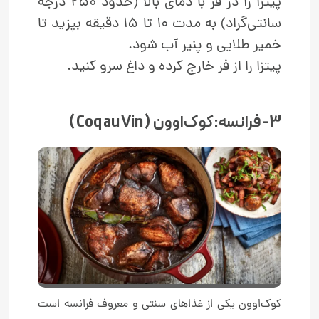
پیتزا را در فر با دمای بالا (حدود 250 درجه
سانتی‌گراد) به مدت 10 تا 15 دقیقه بپزید تا
خمیر طلایی و پنیر آب شود.
پیتزا را از فر خارج کرده و داغ سرو کنید.
3- فرانسه: کوک‌او‌ون ( Coq au Vin )
کوک‌او‌ون یکی از غذاهای سنتی و معروف فرانسه است