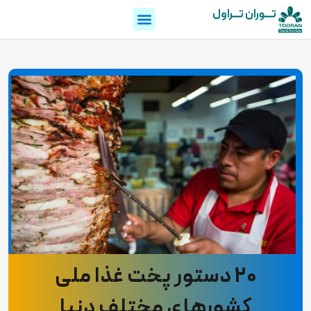
تـــوران تـــراول
20 دستور پخت غذا ملی
کشورهای مختلف دنیا