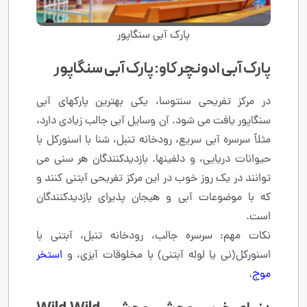
پارک آبی سنگاپور
پارک آبی ادونچر کاو: پارک آبی سنگاپور
در مرکز تفریحی سنتوسا، یکی بهترین پارکهای آبی
سنگاپور یافت می شود. آن وسایل آبی جالب زیادی دارد،
مثلاً سرسره آبی سریع، رودخانه تنبل، شنا با اسنورکل با
حیوانات دریایی، و دلفینها. بازدیدکنندگان هر سنی می
توانند در یک روز خوب در این مرکز تفریحی آبتنی کنند و
که با موضوعات آبی و هیجان پذیرای بازدیدکنندگان
است.
نکات مهم: سرسره جالب، رودخانه تنبل، آبتنی با
اسنورکل(نی یا لوله آبتنی) با مخلوقات آبزی، و
استخر
موج
.