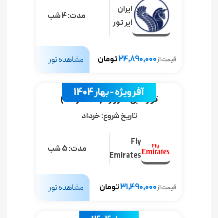
ایران
مدت:
4 شب
ایر تور
24,890,000
تومان
مشاهده تور
قیمت از
آفر ویژه - بهار 1404
تور دبی 6 روزه (24 خرداد)
تاریخ شروع:
خرداد
Fly
مدت:
5 شب
Emirates
31,490,000
تومان
مشاهده تور
قیمت از