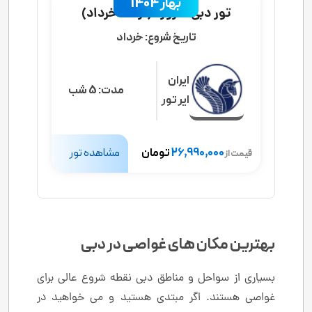
بهار 1404
تور دبی 6 روزه (از 20 خرداد)
تاریخ شروع:
خرداد
ایران
مدت:
5 شب
ایر تور
26,990,000
تومان
مشاهده تور
قیمت از
بهترین مکان های غواصی در دبی
بسیاری از سواحل و مناطق دبی نقطه شروع عالی برای
غواصی هستند. اگر مبتدی هستید و می خواهید در