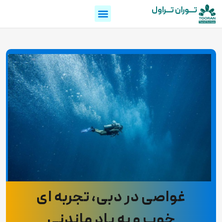
تـــوران تـــراول
غواصی در دبی، تجربه ای
خوب و به یاد ماندنی