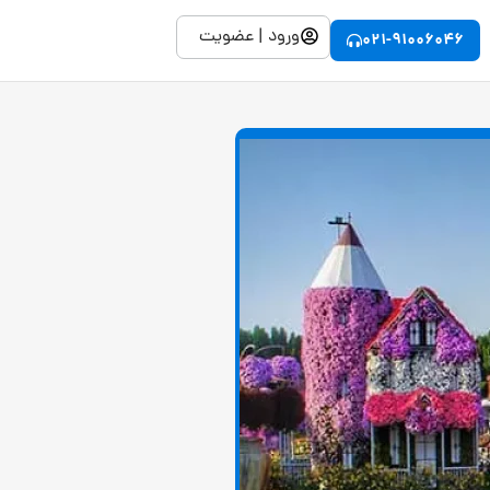
ورود | عضویت
021-91006046