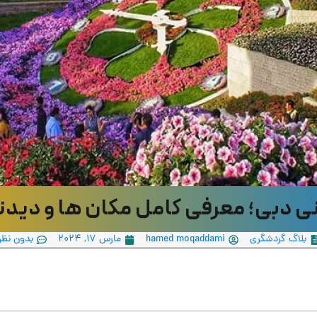
 دبی؛ معرفی کامل مکان ها و دید
بلاگ گردشگری
hamed moqaddami
مارس 17, 2024
بدون نظر