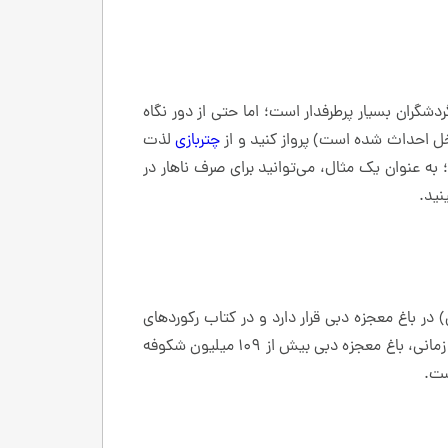
شگران بسیار پرطرفدار است؛ اما حتی از دور نگاه
خل احداث شده است) پرواز کنید و از
چتربازی
لذت
؛ به عنوان یک مثال، می‌توانید برای صرف ناهار در
نمایش گل در امارات (یک ساختمان از گل با شکل هواپیمای A380 و حاوی پنج میلیون گل با وزن تقریبی ۱۰۰ تن) در باغ معجزه دبی قرار دارد و در کتاب رکوردهای
گینس ثبت شده است. این باغ از اکتبر تا آوریل (پیش از آغاز فصل گرما، زمانی که دما بسیار بالا می‌رود) باز است؛ در این بازه زمانی، باغ معجزه دبی بیش از ۱۰۹ میلیون شکوفه