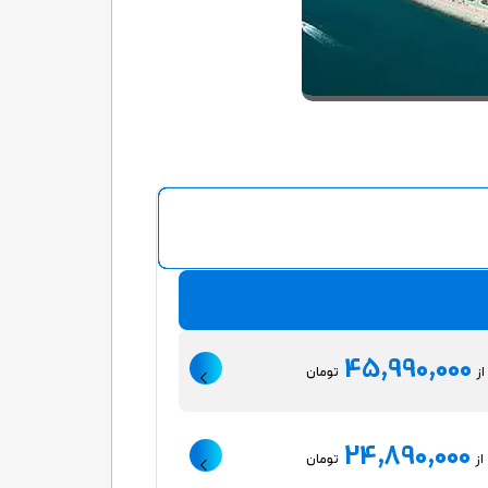
45,990,000
از
تومان
24,890,000
از
تومان