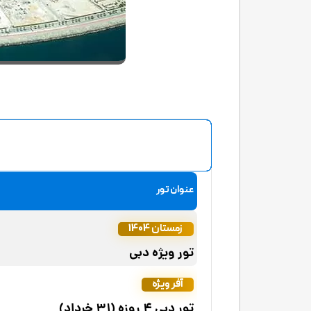
عنوان تور
زمستان 1404
تور ویژه دبی
آفر ویژه
تور دبی 4 روزه (31 خرداد)