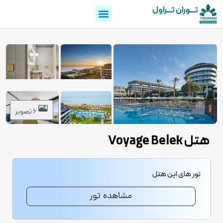
تـــوران تـــراول
6 تصویر
هتل Voyage Belek
تور های این هتل
مشاهده تور