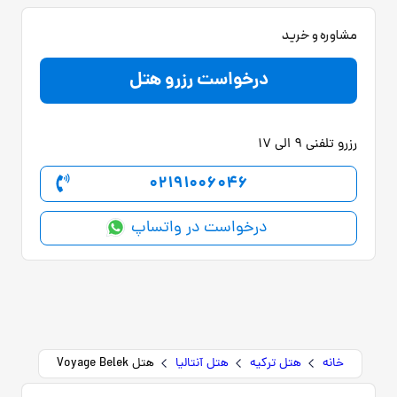
مشاوره و خرید
درخواست رزرو هتل
رزرو تلفنی 9 الی 17
02191006046
درخواست در واتساپ
خانه
هتل ترکیه
هتل آنتالیا
هتل Voyage Belek