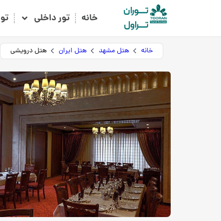
تـــوران
خانه
تور داخلی
تو
تـــراول
خانه
هتل مشهد
هتل ایران
هتل درویشی