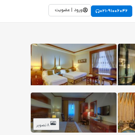
ورود | عضویت
021-91006046
8 تصویر