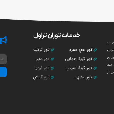
خدمات توران تراول
تی و هوایی توران باستان در سال 1373
تور حج عمره
تور ترکیه
مات
ه‌ی
تور کربلا هوایی
تور دبی
بند
تور کربلا زمینی
تور اروپا
س از
تور مشهد
تور کیش