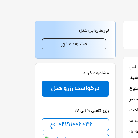
تور های این هتل
مشاهده تور
را در سال 1390 شروع نمود. این
مشاوره و خرید
مشهد
درخواست رزرو هتل
تنوع
نحصر
راحت
رزرو تلفنی 9 الی 17
 نسبت به
02191006046
 به