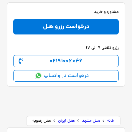
مشاوره و خرید
درخواست رزرو هتل
رزرو تلفنی 9 الی 17
02191006046
درخواست در واتساپ
خانه
هتل مشهد
هتل ایران
هتل رضویه