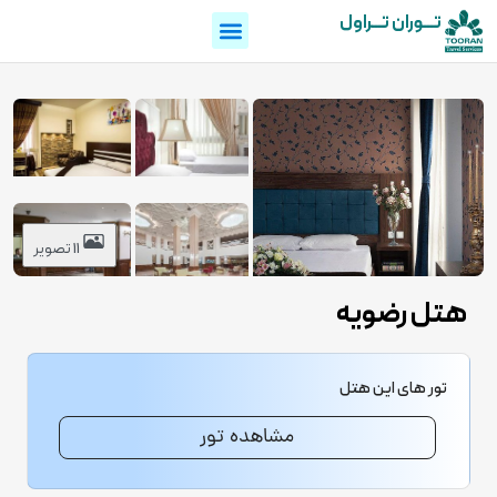
تـــوران تـــراول
11 تصویر
هتل رضویه
تور های این هتل
مشاهده تور