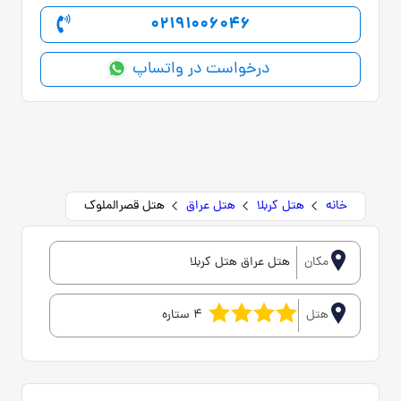
02191006046
درخواست در واتساپ
خانه
هتل کربلا
هتل عراق
هتل قصرالملوک
مکان
هتل عراق هتل کربلا
هتل
4 ستاره