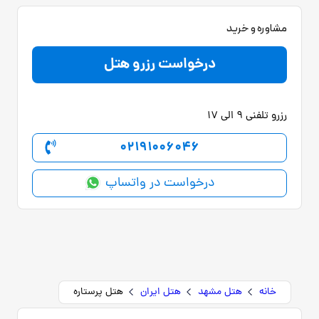
مشاوره و خرید
درخواست رزرو هتل
رزرو تلفنی 9 الی 17
02191006046
درخواست در واتساپ
خانه
هتل مشهد
هتل ایران
هتل پرستاره