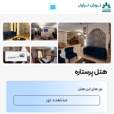
تـــوران تـــراول
7 تصویر
هتل پرستاره
تور های این هتل
مشاهده تور