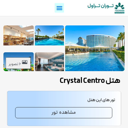
تـــوران تـــراول
6 تصویر
هتل Crystal Centro
تور های این هتل
مشاهده تور