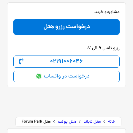
مشاوره و خرید
درخواست رزرو هتل
رزرو تلفنی 9 الی 17
02191006046
درخواست در واتساپ
خانه
هتل تایلند
هتل پوکت
هتل Forum Park