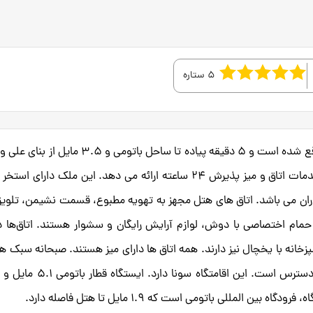
5 ستاره
هتل لجند باتومی با بار در باتومی در منطقه آجارا واقع شده است و 5 دقیقه پیاده تا ساحل باتومی و 3.5 
فاصله دارد. این هتل 5 ستاره با وای فای رایگان، خدمات اتاق و میز پذیرش 24 ساعته ارائه می دهد. این ملک دارای ا
ران می باشد. اتاق های هتل مجهز به تهویه مطبوع، قسمت نشیمن، تلویز
مام اختصاصی با دوش، لوازم آرایش رایگان و سشوار هستند. اتاق‌ها دا
زخانه با یخچال نیز دارند. همه اتاق ها دارای میز هستند. صبحانه سبک هر
صبح در مرکز همایش و اسپا هتل لجند باتومی در دسترس است. این اقامتگاه سونا دا