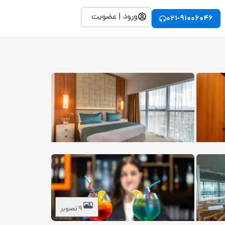
ورود | عضویت
021-91006046
9 تصویر