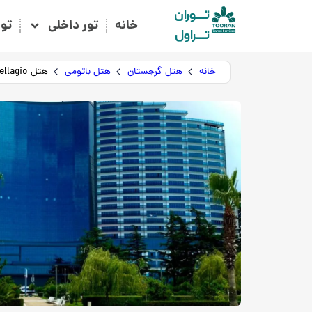
تـــوران
خانه
تور داخلی
تو
تـــراول
خانه
هتل گرجستان
هتل باتومی
هتل Grand Bellagio