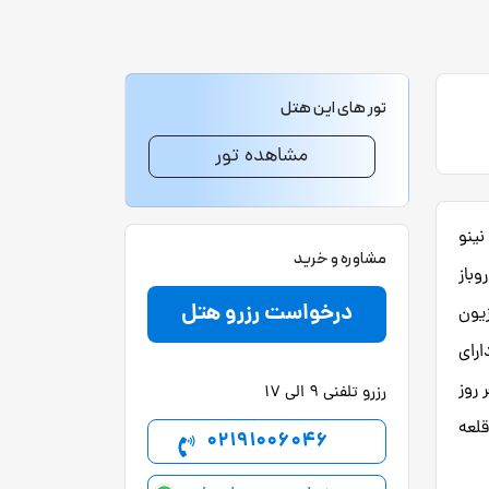
تور های این هتل
مشاهده تور
مایل از بنای علی و نینو
مشاوره و خرید
ستخر روباز
درخواست رزرو هتل
یون
رای
 روز
رزرو تلفنی 9 الی 17
رد. ایستگاه قطار باتومی 5.1 مایل و قلعه
02191006046