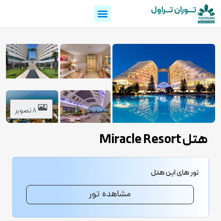
تـــوران تـــراول
8 تصویر
هتل Miracle Resort
تور های این هتل
مشاهده تور