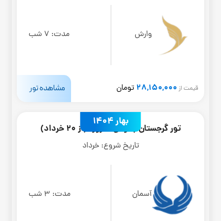
وارش
مدت:
7 شب
28,150,000
مشاهده تور
تومان
قیمت از
بهار 1404
تور گرجستان باتومی 4 روزه (از 20 خرداد)
تاریخ شروع:
خرداد
آسمان
مدت:
3 شب