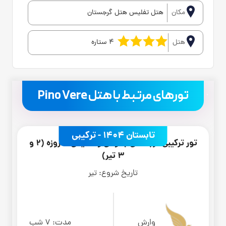
مکان
هتل تفلیس هتل گرجستان
هتل
4 ستاره
.
تورهای مرتبط با هتل Pino Vere
تابستان 1404 - ترکیبی
تور ترکیبی گرجستان باتومی و تفلیس 8 روزه (2 و
3 تیر)
تاریخ شروع:
تیر
وارش
مدت:
7 شب