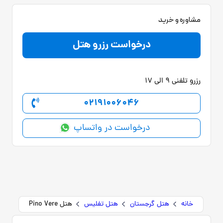
مشاوره و خرید
درخواست رزرو هتل
رزرو تلفنی 9 الی 17
02191006046
درخواست در واتساپ
خانه
هتل گرجستان
هتل تفلیس
هتل Pino Vere