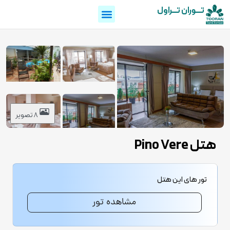
تـــوران تـــراول
8 تصویر
هتل Pino Vere
تور های این هتل
مشاهده تور