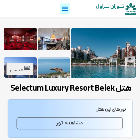
تـــوران تـــراول
7 تصویر
هتل Selectum Luxury Resort Belek
تور های این هتل
مشاهده تور