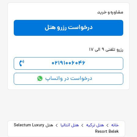
مشاوره و خرید
درخواست رزرو هتل
رزرو تلفنی 9 الی 17
02191006046
درخواست در واتساپ
خانه
هتل ترکیه
هتل آنتالیا
هتل Selectum Luxury
Resort Belek