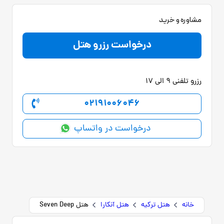
مشاوره و خرید
درخواست رزرو هتل
رزرو تلفنی 9 الی 17
02191006046
درخواست در واتساپ
خانه
هتل ترکیه
هتل آنکارا
هتل Seven Deep