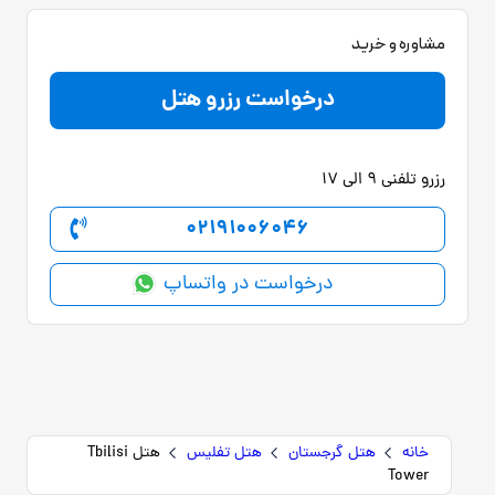
مشاوره و خرید
درخواست رزرو هتل
رزرو تلفنی 9 الی 17
02191006046
درخواست در واتساپ
خانه
هتل گرجستان
هتل تفلیس
هتل Tbilisi
Tower