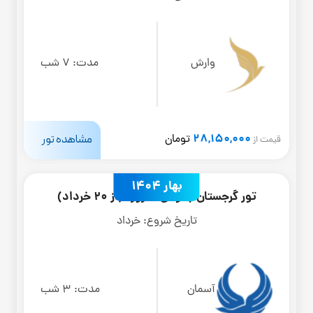
وارش
مدت:
7 شب
28,150,000
مشاهده تور
تومان
قیمت از
بهار 1404
تور گرجستان باتومی 4 روزه (از 20 خرداد)
تاریخ شروع:
خرداد
آسمان
مدت:
3 شب