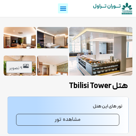
تـــوران تـــراول
9 تصویر
هتل Tbilisi Tower
تور های این هتل
مشاهده تور