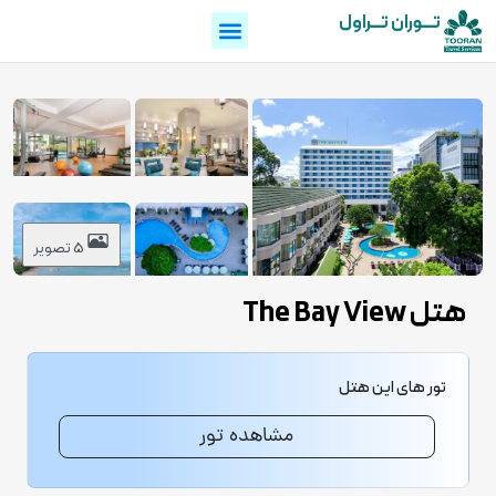
تـــوران تـــراول
5 تصویر
هتل The Bay View
تور های این هتل
مشاهده تور