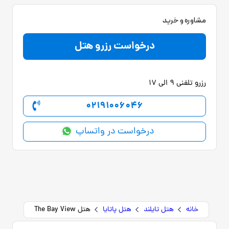
مشاوره و خرید
درخواست رزرو هتل
رزرو تلفنی 9 الی 17
02191006046
درخواست در واتساپ
خانه
هتل تایلند
هتل پاتایا
هتل The Bay View