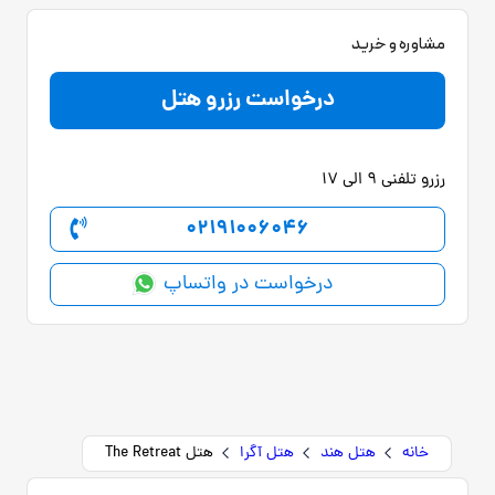
مشاوره و خرید
درخواست رزرو هتل
رزرو تلفنی 9 الی 17
02191006046
درخواست در واتساپ
خانه
هتل هند
هتل آگرا
هتل The Retreat