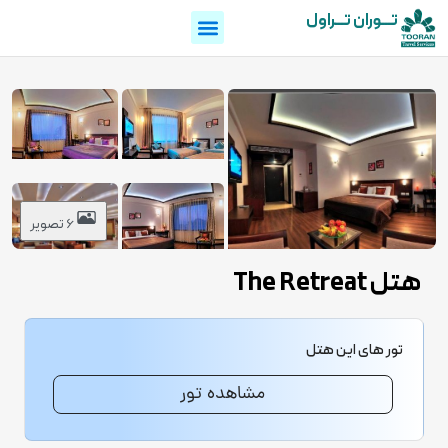
تـــوران تـــراول
6 تصویر
هتل The Retreat
تور های این هتل
مشاهده تور