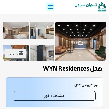
تـــوران تـــراول
6 تصویر
هتل WYN Residences
تور های این هتل
مشاهده تور