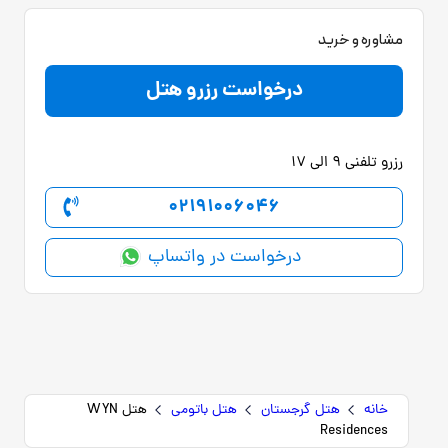
مشاوره و خرید
درخواست رزرو هتل
رزرو تلفنی 9 الی 17
02191006046
درخواست در واتساپ
خانه
هتل گرجستان
هتل باتومی
هتل WYN
Residences