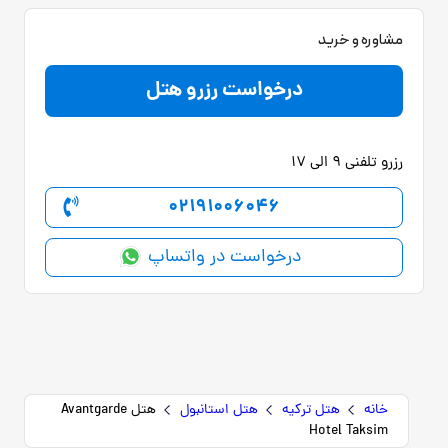
مشاوره و خرید
درخواست رزرو هتل
رزرو تلفنی 9 الی 17
02191006046
درخواست در واتساپ
خانه
هتل ترکیه
هتل استانبول
هتل Avantgarde
Hotel Taksim