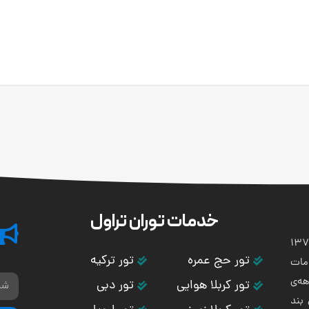
خدمات توران تراول
تی و هوایی توران باستان در سال 1373
تور حج عمره
تور ترکیه
مات
ه‌ی
تور کربلا هوایی
تور دبی
بند