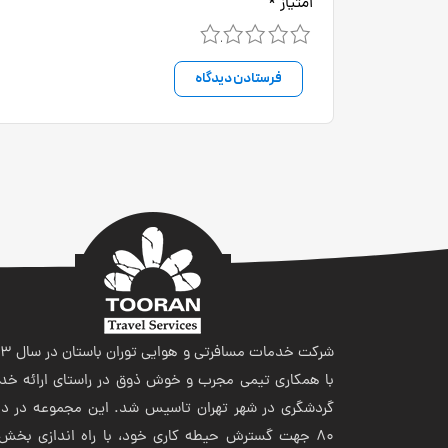
امتیاز
*
5
4
3
2
1
شرکت خدمات مسافر
با همکاری تیمی مجرب و خوش ذوق در راستای ارائه خد
گردشگری در شهر تهران تاسیس شد. این مجموعه در ده
80 جهت گسترش حیطه کاری خود، با راه اندازی بخش 