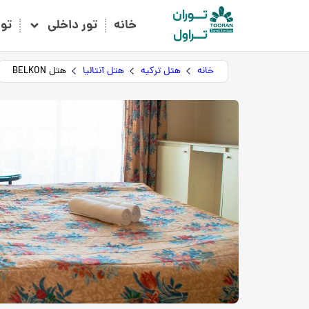
تـــوران
خانه
تور داخلی
تو
تـــراول
خانه
هتل ترکیه
هتل آنتالیا
هتل BELKON