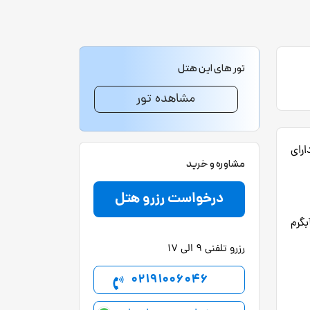
تور های این هتل
مشاهده تور
ارای
مشاوره و خرید
درخواست رزرو هتل
بگرم
رزرو تلفنی 9 الی 17
02191006046