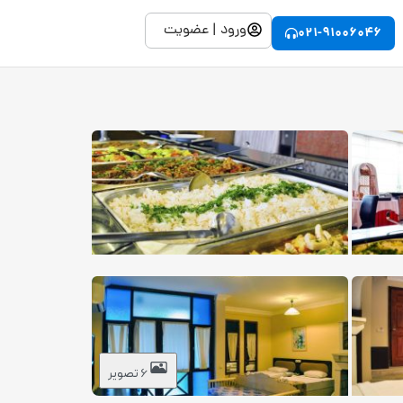
ورود | عضویت
021-91006046
6 تصویر