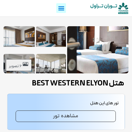
تـــوران تـــراول
6 تصویر
هتل BEST WESTERN ELYON
تور های این هتل
مشاهده تور