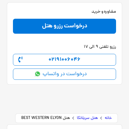
مشاوره و خرید
درخواست رزرو هتل
رزرو تلفنی 9 الی 17
02191006046
درخواست در واتساپ
خانه
هتل سریلانکا
هتل BEST WESTERN ELYON