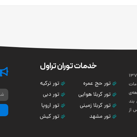
خدمات توران تراول
تی و هوایی توران باستان در سال 1373
تور حج عمره
تور ترکیه
مات
ه‌ی
تور کربلا هوایی
تور دبی
بند
تور کربلا زمینی
تور اروپا
س از
تور مشهد
تور کیش