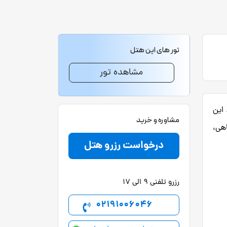
تور های این هتل
مشاهده تور
. این
مشاوره و خرید
نقل فرودگاهی،
درخواست رزرو هتل
رزرو تلفنی 9 الی 17
02191006046