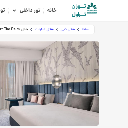
تـــوران
خانه
تور داخلی
تو
تـــراول
خانه
هتل دبی
هتل امارات
هتل Central Resort The Palm