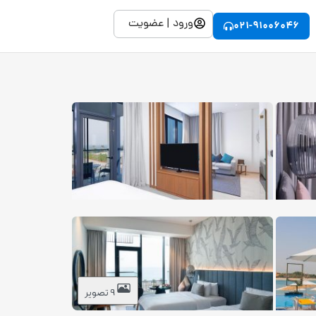
ورود | عضویت
021-91006046
9 تصویر