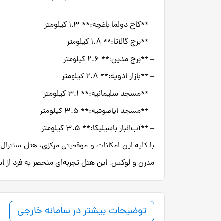
– **کاخ دولما باغچه:** ۱.۳ کیلومتر
– **برج گالاتا:** ۱.۸ کیلومتر
– **برج مدین:** ۲.۶ کیلومتر
– **بازار ادویه:** ۲.۸ کیلومتر
– **مسجد سلیمانیه:** ۳.۱ کیلومتر
– **مسجد ایاصوفیه:** ۳.۵ کیلومتر
– **آب‌انبار باسیلیکا:** ۳.۵ کیلومتر
با کلیه این امکانات و موقعیتی مرکزی، هتل سنترال
مدرن و لوکس، این هتل تجربه‌ای منحصر به فرد از است
توضیحات بیشتر در سامانه خارجی