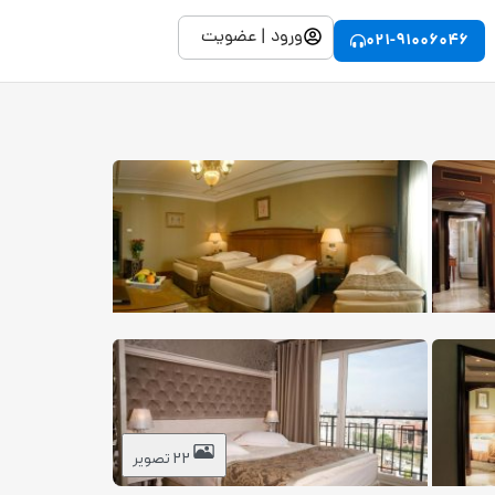
ورود | عضویت
021-91006046
22 تصویر