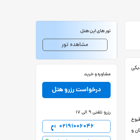
تور های این هتل
مشاهده تور
ر نزدیکی
مشاوره و خرید
درخواست رزرو هتل
رزرو تلفنی 9 الی 17
بوع
02191006046
ان و