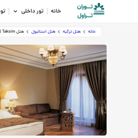
تـــوران
خانه
تور داخلی
تو
تـــراول
خانه
هتل ترکیه
هتل استانبول
هتل Central Palace Hotel Taksim