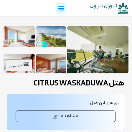
تـــوران تـــراول
12 تصویر
هتل CITRUS WASKADUWA
تور های این هتل
مشاهده تور