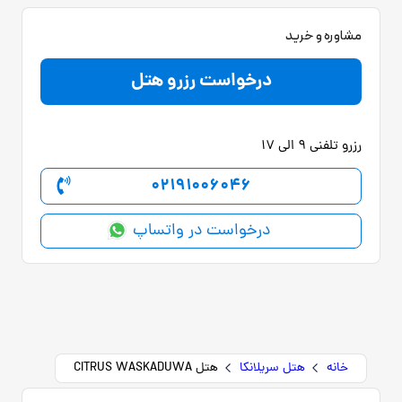
مشاوره و خرید
درخواست رزرو هتل
رزرو تلفنی 9 الی 17
02191006046
درخواست در واتساپ
خانه
هتل سریلانکا
هتل CITRUS WASKADUWA