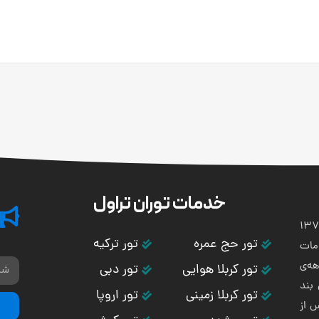
خدمات توران تراول
تی و هوایی توران باستان در سال 1373
تور حج عمره
تور ترکیه
مات
ه‌ی
تور کربلا هوایی
تور دبی
بند
تور کربلا زمینی
تور اروپا
س از