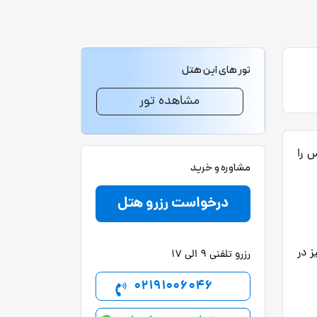
تور های این هتل
مشاهده تور
کس را
مشاوره و خرید
درخواست رزرو هتل
 در
رزرو تلفنی 9 الی 17
02191006046