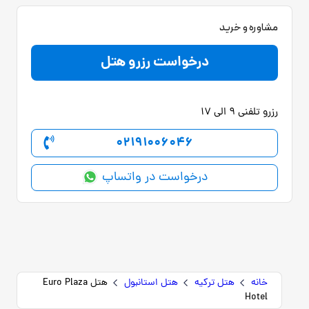
مشاوره و خرید
درخواست رزرو هتل
رزرو تلفنی 9 الی 17
02191006046
درخواست در واتساپ
خانه
هتل ترکیه
هتل استانبول
هتل Euro Plaza
Hotel