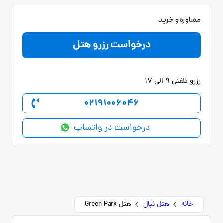
مشاوره و خرید
درخواست رزرو هتل
رزرو تلفنی 9 الی 17
02191006046
درخواست در واتساپ
خانه
هتل نپال
هتل Green Park