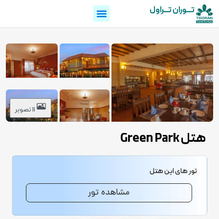
تـــوران تـــراول
11 تصویر
هتل Green Park
تور های این هتل
مشاهده تور