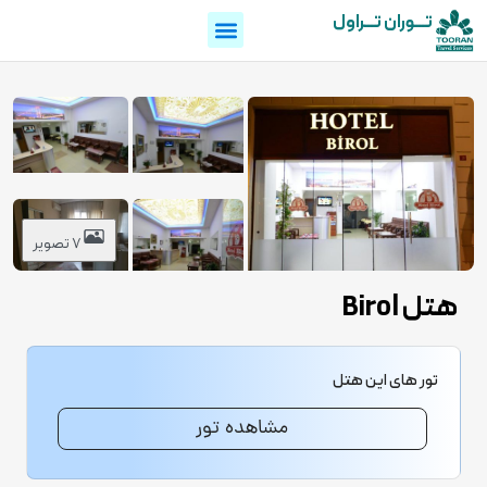
تـــوران تـــراول
7 تصویر
هتل Birol
تور های این هتل
مشاهده تور