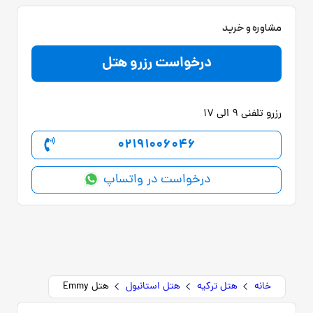
مشاوره و خرید
درخواست رزرو هتل
رزرو تلفنی 9 الی 17
02191006046
درخواست در واتساپ
خانه
هتل ترکیه
هتل استانبول
هتل Emmy