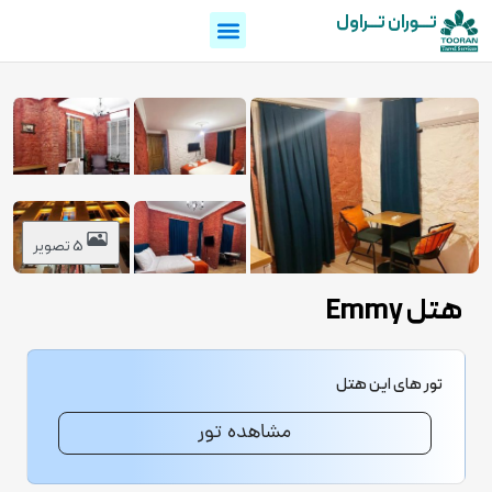
تـــوران تـــراول
5 تصویر
هتل Emmy
تور های این هتل
مشاهده تور