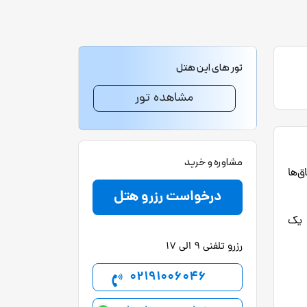
تور های این هتل
مشاهده تور
مشاوره و خرید
ق‌ها
درخواست رزرو هتل
، یک
رزرو تلفنی 9 الی 17
02191006046