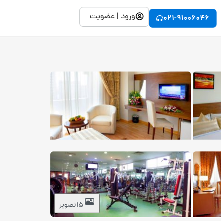
ورود | عضویت
021-91006046
15 تصویر