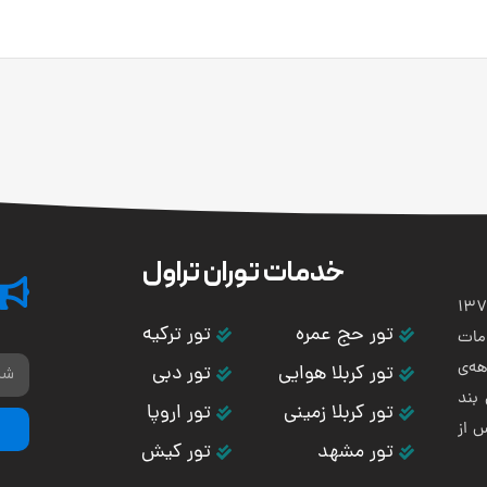
خدمات توران تراول
تی و هوایی توران باستان در سال 1373
تور حج عمره
تور ترکیه
مات
ه‌ی
تور کربلا هوایی
تور دبی
بند
تور کربلا زمینی
تور اروپا
س از
تور مشهد
تور کیش