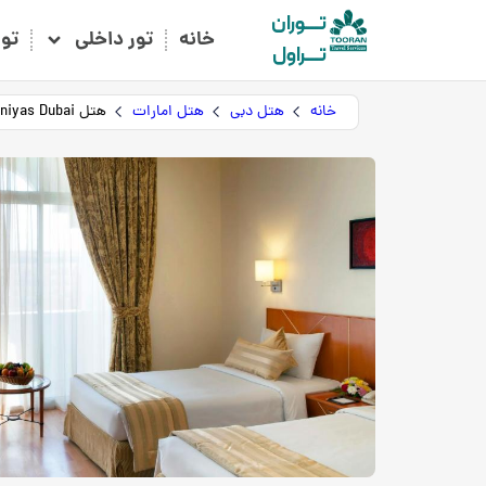
تـــوران
خانه
تور داخلی
تو
تـــراول
خانه
هتل دبی
هتل امارات
هتل Landmark Baniyas Dubai