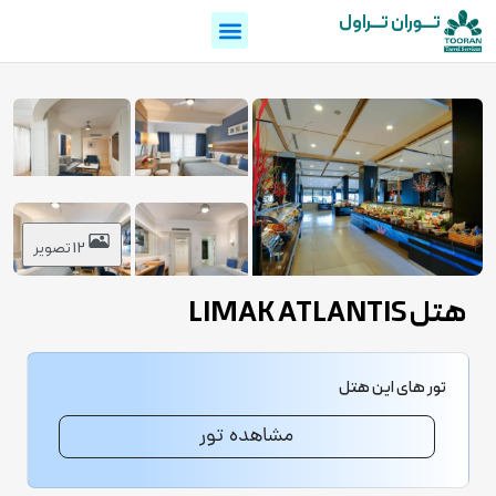
تـــوران تـــراول
12 تصویر
هتل LIMAK ATLANTIS
تور های این هتل
مشاهده تور