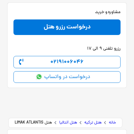
مشاوره و خرید
درخواست رزرو هتل
رزرو تلفنی 9 الی 17
02191006046
درخواست در واتساپ
خانه
هتل ترکیه
هتل آنتالیا
هتل LIMAK ATLANTIS