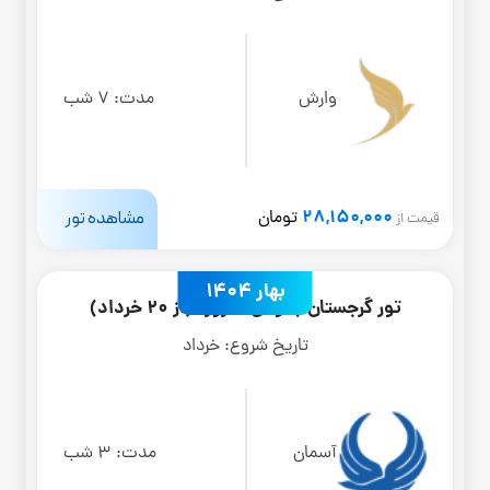
وارش
مدت:
7 شب
28,150,000
مشاهده تور
تومان
قیمت از
بهار 1404
تور گرجستان باتومی 4 روزه (از 20 خرداد)
تاریخ شروع:
خرداد
آسمان
مدت:
3 شب