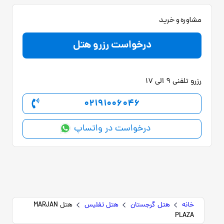
مشاوره و خرید
درخواست رزرو هتل
رزرو تلفنی 9 الی 17
02191006046
درخواست در واتساپ
خانه
هتل گرجستان
هتل تفلیس
هتل MARJAN
PLAZA