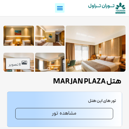
تـــوران تـــراول
11 تصویر
هتل MARJAN PLAZA
تور های این هتل
مشاهده تور