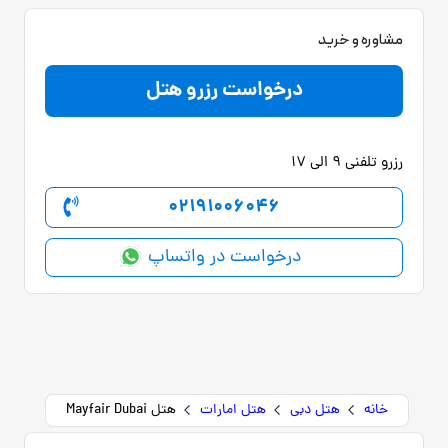
مشاوره و خرید
درخواست رزرو هتل
رزرو تلفنی 9 الی 17
02191006046
درخواست در واتساپ
خانه
هتل دبی
هتل امارات
هتل Mayfair Dubai