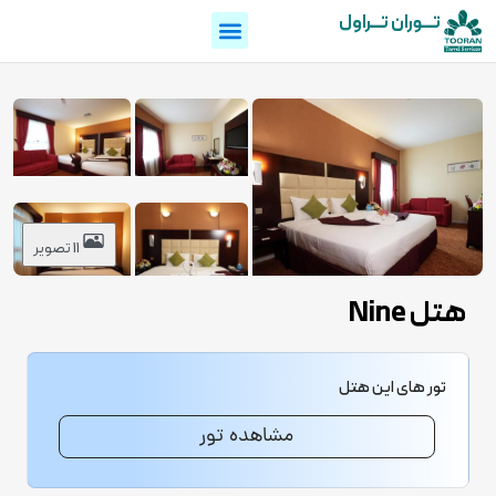
تـــوران تـــراول
11 تصویر
هتل Nine
تور های این هتل
مشاهده تور