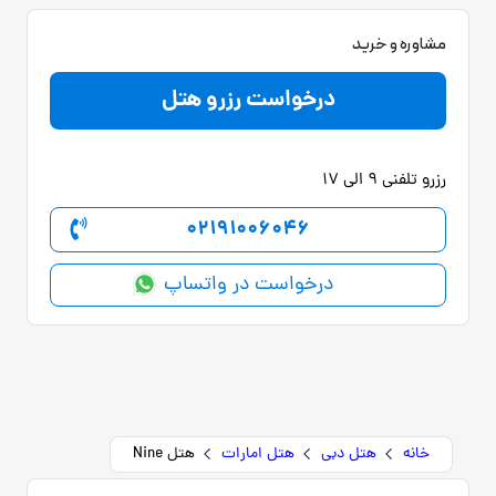
مشاوره و خرید
درخواست رزرو هتل
رزرو تلفنی 9 الی 17
02191006046
درخواست در واتساپ
خانه
هتل دبی
هتل امارات
هتل Nine