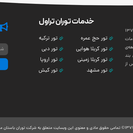
خدمات توران تراول
تی و هوایی توران باستان در سال 1373
تور حج عمره
تور ترکیه
مات
ه‌ی
تور کربلا هوایی
تور دبی
بند
تور کربلا زمینی
تور اروپا
س از
تور مشهد
تور کیش
علق به شرکت توران باستان می‌باشد.