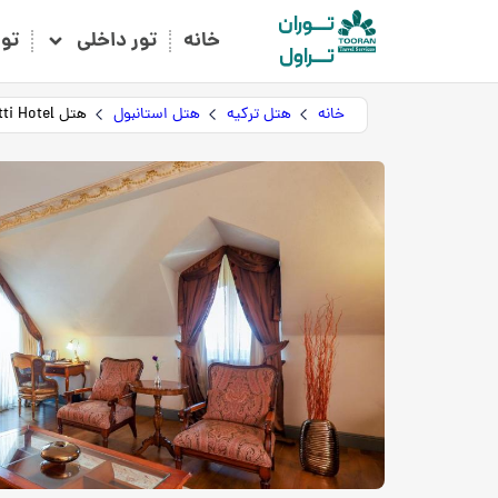
تـــوران
خانه
تور داخلی
تو
تـــراول
خانه
هتل ترکیه
هتل استانبول
هتل Palazzo Donizetti Hotel