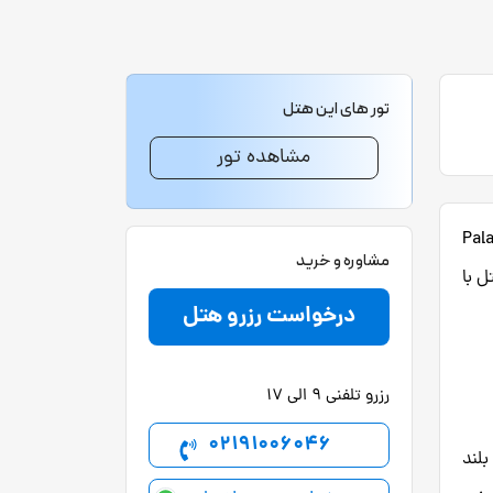
تور های این هتل
مشاهده تور
Palazzo Don
مشاوره و خرید
ل با
درخواست رزرو هتل
رزرو تلفنی 9 الی 17
02191006046
بلند