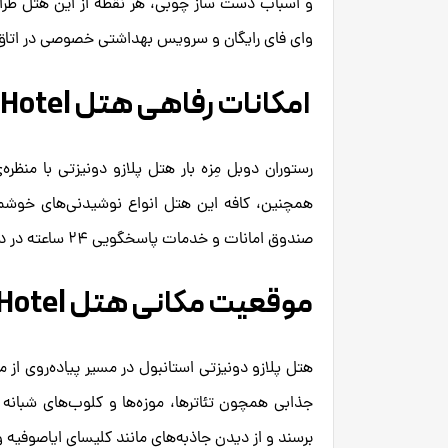
و اسباب دست ساز چوبی، هر نقطه از این هتل طراحی 
وای فای رایگان و سرویس بهداشتی خصوصی در اتاق‌ها
امکانات رفاهی هتل Palazzo Donizetti Hotel
رستوران دوبل مِزه بار هتل پلازو دونیزتی با منظ
همچنین، کافه این هتل انواع نوشیدنی‌های خوشمزه
صندوق امانات و خدمات پاسخگویی ۲۴ ساعته در دسترس قرار دارد.
موقعیت مکانی هتل Palazzo Donizetti Hotel
هتل پلازو دونیزتی استانبول در مسیر پیاده‌روی ا
جذابی همچون تئاترها، موزه‌ها و کلوب‌های شبانه م
برسند و از دیدن جاذبه‌های مانند کلیسای ایاصوفیه 