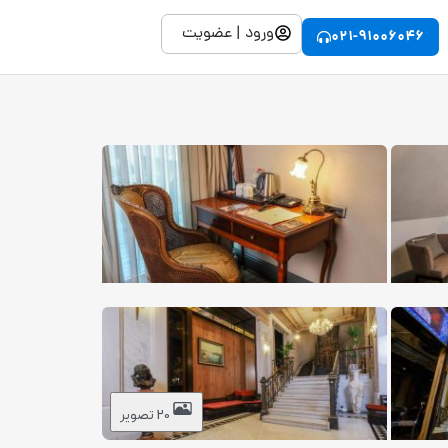
ورود | عضویت
021-91006046
20 تصویر