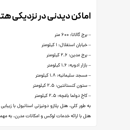
اماکن دیدنی در نزدیکی هتل azzo Donizetti Hotel
– برج گالاتا: ۶۰۰ متر
– خیابان استقلال: ۱ کیلومتر
– برج مدین: ۲.۶ کیلومتر
– بازار ادویه: ۱.۶ کیلومتر
– مسجد سلیمانیه: ۱.۸ کیلومتر
– ستون کنستانتین: ۲.۵ کیلومتر
– کاخ دولما باغچه: ۲.۵ کیلومتر
به طور کلی، هتل پلازو دونیزتی استانبول با زیبایی
هتل با ارائه خدمات لوکس و امکانات مدرن، به مهما