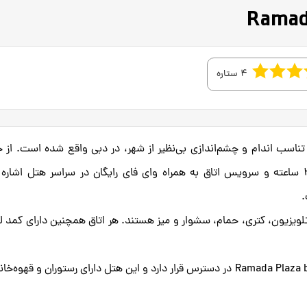
4 ستاره
Ramada Plaza by Wyndham با مرکز تناسب اندام و چشم‌اندازی بی‌نظیر از شهر، در دبی واقع شده است. از
امکانات این هتل می‌توان به رستوران، پذیرش ۲۴ ساعته و سرویس اتاق به همراه وای فای رایگان در سراسر هتل اشار
.
لویزیون، کتری، حمام، سشوار و میز هستند. هر اتاق همچنین دارای کمد 
صبحانه قاره‌ای هر روز در Ramada Plaza by Wyndham Dubai Deira در دسترس قرار دارد و این هتل دارای رستوران و قهوه‌