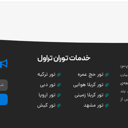
خدمات توران تراول
تی و هوایی توران باستان در سال 1373
تور حج عمره
تور ترکیه
مات
ه‌ی
تور کربلا هوایی
تور دبی
بند
تور کربلا زمینی
تور اروپا
س از
تور مشهد
تور کیش