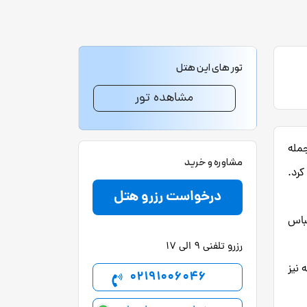
تور های این هتل
مشاهده تور
 جمله
مشاوره و خرید
ه کرد.
درخواست رزرو هتل
لباس
رزرو تلفنی 9 الی 17
خانه نیز
02191006046