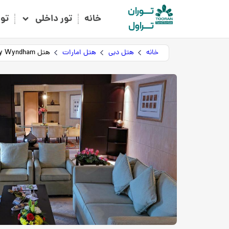
تـــوران
خانه
تور داخلی
تو
تـــراول
خانه
هتل دبی
هتل امارات
هتل Ramada Plaza By Wyndham