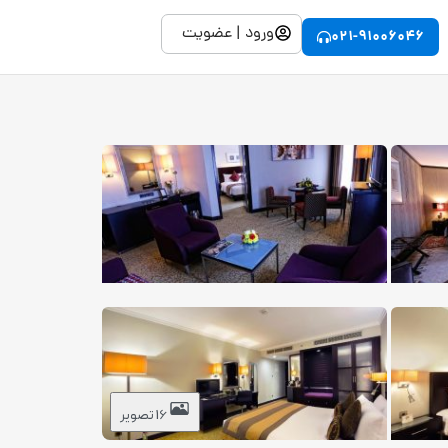
ورود | عضویت
021-91006046
16 تصویر