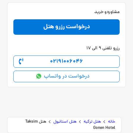
مشاوره و خرید
درخواست رزرو هتل
رزرو تلفنی 9 الی 17
02191006046
درخواست در واتساپ
خانه
هتل ترکیه
هتل استانبول
هتل Taksim
Gonen Hotel